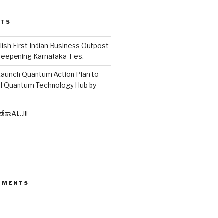
STS
blish First Indian Business Outpost
Deepening Karnataka Ties.
Launch Quantum Action Plan to
l Quantum Technology Hub by
ಡೆಕಾAI…!!!
MMENTS