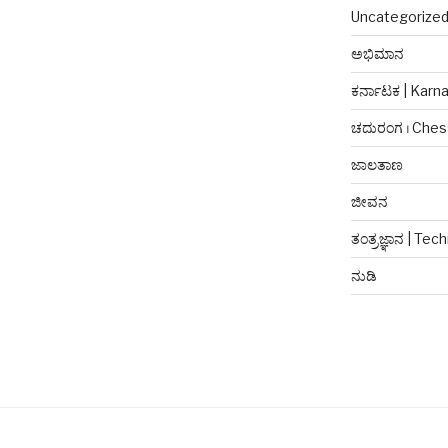
Uncategorize
ಅಭಿಮಾನ
ಕರ್ನಾಟಕ | Karn
ಚದುರಂಗ । Ches
ಜಾಲತಾಣ
ಜೀವನ
ತಂತ್ರಜ್ಞಾನ | Te
ನುಡಿ