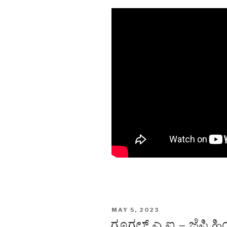
POSTED
MAY 5, 2023
ON
ಗೂಗಲ್ ಎ ಐ – ಜೆಫ್ರಿ ಹ