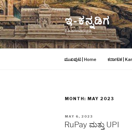
Skip
to
ಇ-ಕನ್ನಡಿಗ
content
Ekannadiga
ಮುಖಪುಟ | Home
ಕರ್ನಾಟಕ | K
MONTH: MAY 2023
POSTED
MAY 6, 2023
ON
RuPay ಮತ್ತು UPI