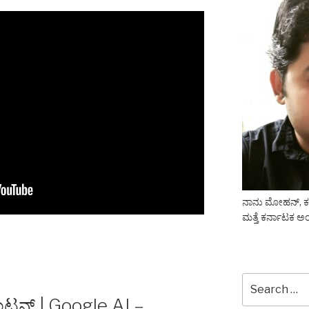
ನಾನು ಮೋಹನ್, ಕನ್ನ
ಮತ್ತೆ ಕರ್ನಾಟಕ ಅಂ
Search
for:
ಿಂಟನ್ | Google AI –