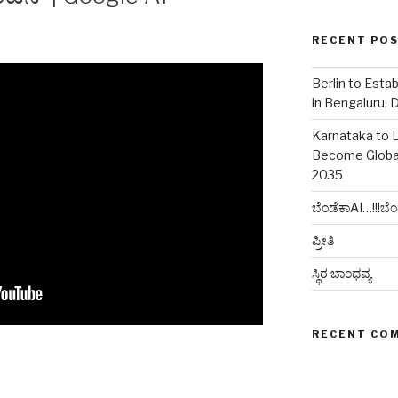
RECENT PO
Berlin to Esta
in Bengaluru, 
Karnataka to 
Become Globa
2035
ಬೆಂಡೆಕಾAI…!!!ಬೆಂ
ಪ್ರೀತಿ
ಸ್ಥಿರ ಬಾಂಧವ್ಯ
RECENT CO