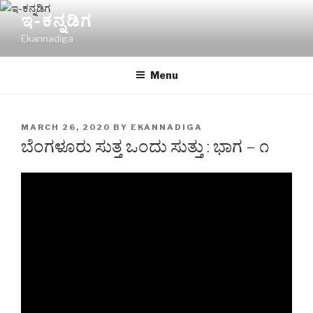
Skip
ಇ-ಕನ್ನಡಿಗ
to
Ekannadiga
content
Menu
POSTED
MARCH 26, 2020
BY
EKANNADIGA
ON
ಬೆಂಗಳೂರು ಸುತ್ತ ಒಂದು ಸುತ್ತು : ಭಾಗ – ೧