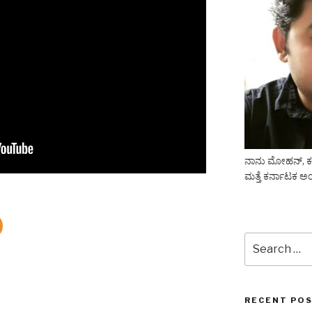
ನಾನು ಮೋಹನ್, ಕನ್ನ
ಮತ್ತೆ ಕರ್ನಾಟಕ ಅಂ
Search
for:
RECENT PO