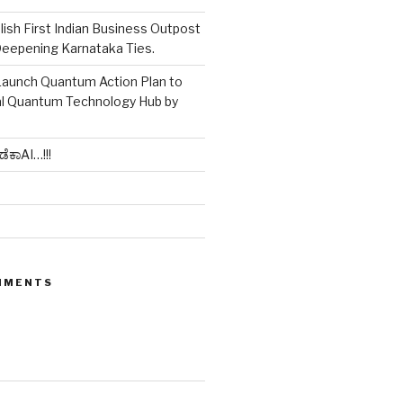
blish First Indian Business Outpost
Deepening Karnataka Ties.
Launch Quantum Action Plan to
l Quantum Technology Hub by
ಡೆಕಾAI…!!!
MMENTS