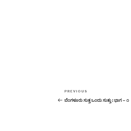
Post
Previous
PREVIOUS
navigation
Post
ಬೆಂಗಳೂರು ಸುತ್ತ ಒಂದು ಸುತ್ತು : ಭಾಗ – ೧