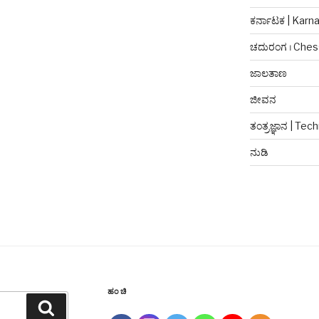
ಕರ್ನಾಟಕ | Karn
ಚದುರಂಗ । Ches
ಜಾಲತಾಣ
ಜೀವನ
ತಂತ್ರಜ್ಞಾನ | Te
ನುಡಿ
ಹಂಚಿ
Search