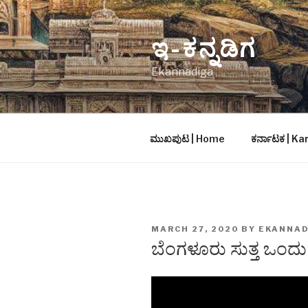
Skip
to
ಇ-ಕನ್ನಡಿಗ
content
Ekannadiga
ಮುಖಪುಟ | Home
ಕರ್ನಾಟಕ | K
POSTED
MARCH 27, 2020
BY
EKANNA
ON
ಬೆಂಗಳೂರು ಸುತ್ತ ಒಂದು ಸ