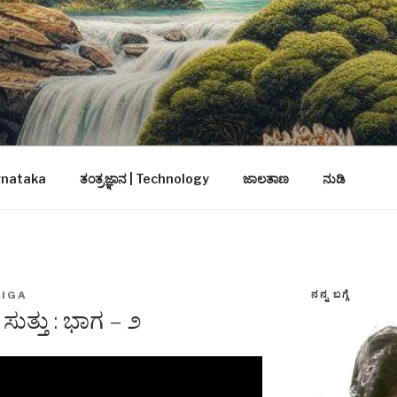
arnataka
ತಂತ್ರಜ್ಞಾನ | Technology
ಜಾಲತಾಣ
ನುಡಿ
ನನ್ನ ಬಗ್ಗೆ
DIGA
ುತ್ತು : ಭಾಗ – ೨